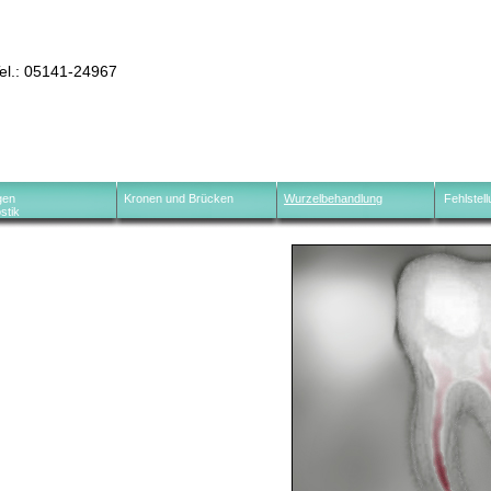
Tel.: 05141-24967
gen
Kronen und Brücken
Wurzelbehandlung
Fehlstel
stik