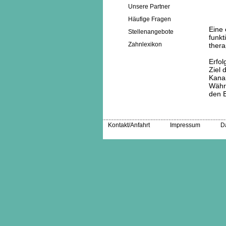
Unsere Partner
Häufige Fragen
Eine 
Stellenangebote
funkt
Zahnlexikon
thera
Erfol
Ziel 
Kanal
Währ
den E
Kontakt/Anfahrt
Impressum
D